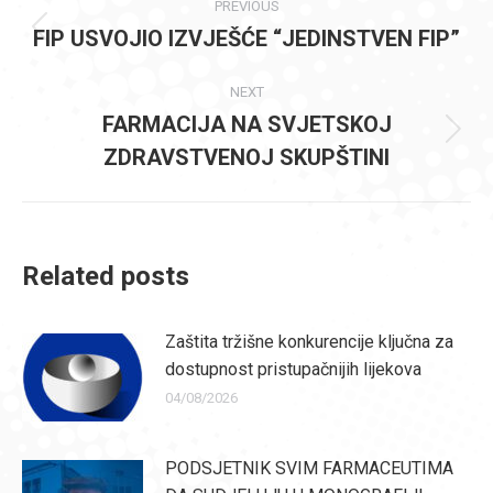
PREVIOUS
navigation
FIP USVOJIO IZVJEŠĆE “JEDINSTVEN FIP”
Previous
post:
NEXT
FARMACIJA NA SVJETSKOJ
Next
ZDRAVSTVENOJ SKUPŠTINI
post:
Related posts
Zaštita tržišne konkurencije ključna za
dostupnost pristupačnijih lijekova
04/08/2026
PODSJETNIK SVIM FARMACEUTIMA