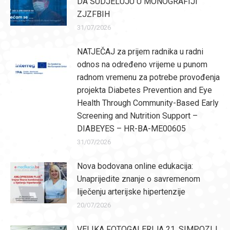
DA SUDJELUJU U MONOGRAFIJI
ZJZFBIH
31/07/2026
NATJEČAJ za prijem radnika u radni
odnos na određeno vrijeme u punom
radnom vremenu za potrebe provođenja
projekta Diabetes Prevention and Eye
Health Through Community-Based Early
Screening and Nutrition Support –
DIABEYES – HR-BA-ME00605
31/07/2026
Nova bodovana online edukacija:
Unaprijedite znanje o savremenom
liječenju arterijske hipertenzije
20/07/2026
VELIKA FOTOGALERIJA 21. SIMPOZIJ