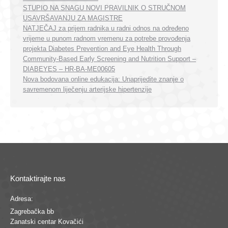
STUPIO NA SNAGU NOVI PRAVILNIK O STRUČNOM
USAVRŠAVANJU ZA MAGISTRE
NATJEČAJ za prijem radnika u radni odnos na određeno
vrijeme u punom radnom vremenu za potrebe provođenja
projekta Diabetes Prevention and Eye Health Through
Community-Based Early Screening and Nutrition Support –
DIABEYES – HR-BA-ME00605
Nova bodovana online edukacija: Unaprijedite znanje o
savremenom liječenju arterijske hipertenzije
Kontaktirajte nas
Adresa:
Zagrebačka bb
Zanatski centar Kovačići