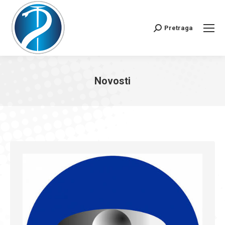
Pretraga
Search:
Novosti
You are here: