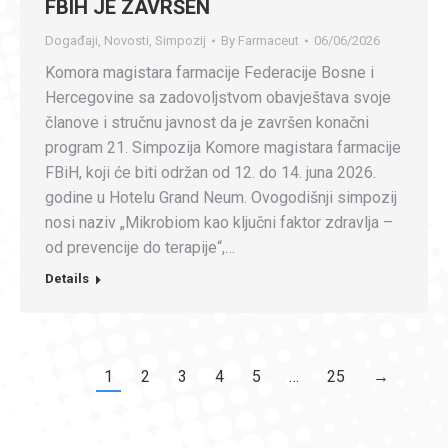
FBIH JE ZAVRŠEN
Događaji
,
Novosti
,
Simpozij
By
Farmaceut
06/06/2026
Komora magistara farmacije Federacije Bosne i
Hercegovine sa zadovoljstvom obavještava svoje
članove i stručnu javnost da je završen konačni
program 21. Simpozija Komore magistara farmacije
FBiH, koji će biti održan od 12. do 14. juna 2026.
godine u Hotelu Grand Neum. Ovogodišnji simpozij
nosi naziv „Mikrobiom kao ključni faktor zdravlja –
od prevencije do terapije“,…
Details
1
2
3
4
5
…
25
→