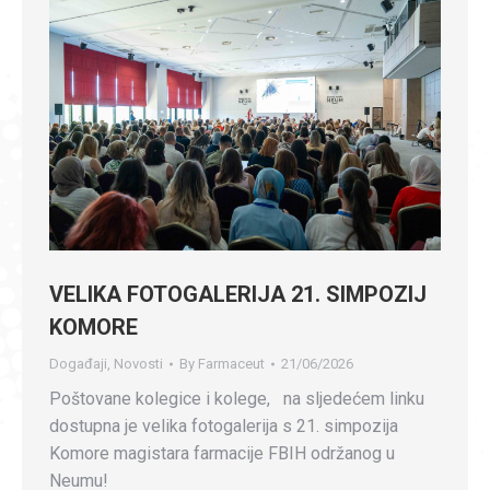
VELIKA FOTOGALERIJA 21. SIMPOZIJ
KOMORE
Događaji
,
Novosti
By
Farmaceut
21/06/2026
Poštovane kolegice i kolege, na sljedećem linku
dostupna je velika fotogalerija s 21. simpozija
Komore magistara farmacije FBIH održanog u
Neumu!