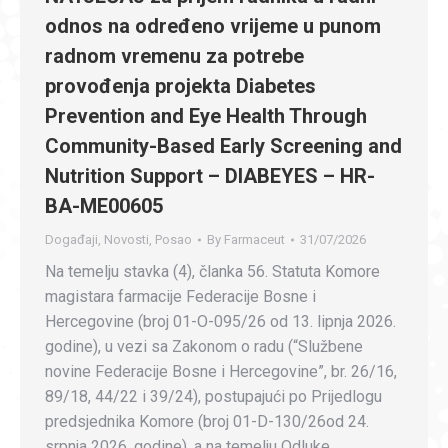
odnos na određeno vrijeme u punom
radnom vremenu za potrebe
provođenja projekta Diabetes
Prevention and Eye Health Through
Community-Based Early Screening and
Nutrition Support – DIABEYES – HR-
BA-ME00605
Događaji
,
Novosti
,
Posao
By
Farmaceut
31/07/2026
Na temelju stavka (4), članka 56. Statuta Komore
magistara farmacije Federacije Bosne i
Hercegovine (broj 01-O-095/26 od 13. lipnja 2026.
godine), u vezi sa Zakonom o radu (“Službene
novine Federacije Bosne i Hercegovine”, br. 26/16,
89/18, 44/22 i 39/24), postupajući po Prijedlogu
predsjednika Komore (broj 01-D-130/26od 24.
srpnja 2026. godine), a na temelju Odluke