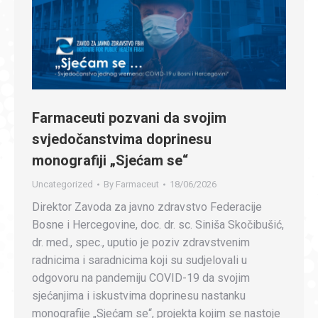
Farmaceuti pozvani da svojim
svjedočanstvima doprinesu
monografiji „Sjećam se“
Uncategorized
By
Farmaceut
18/06/2026
Direktor Zavoda za javno zdravstvo Federacije
Bosne i Hercegovine, doc. dr. sc. Siniša Skočibušić,
dr. med., spec., uputio je poziv zdravstvenim
radnicima i saradnicima koji su sudjelovali u
odgovoru na pandemiju COVID-19 da svojim
sjećanjima i iskustvima doprinesu nastanku
monografije „Sjećam se“, projekta kojim se nastoje