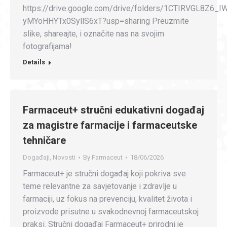
https://drive.google.com/drive/folders/1CTIRVGL8Z6_I
yMYoHHYTx0SyllS6xT?usp=sharing Preuzmite
slike, shareajte, i označite nas na svojim
fotografijama!
Details
Farmaceut+ stručni edukativni događaj
za magistre farmacije i farmaceutske
tehničare
Događaji
,
Novosti
By
Farmaceut
18/06/2026
Farmaceut+ je stručni događaj koji pokriva sve
teme relevantne za savjetovanje i zdravlje u
farmaciji, uz fokus na prevenciju, kvalitet života i
proizvode prisutne u svakodnevnoj farmaceutskoj
praksi. Stručni događaj Farmaceut+ prirodni je