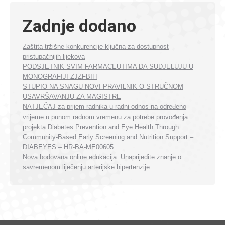
Zadnje dodano
Zaštita tržišne konkurencije ključna za dostupnost
pristupačnijih lijekova
PODSJETNIK SVIM FARMACEUTIMA DA SUDJELUJU U
MONOGRAFIJI ZJZFBIH
STUPIO NA SNAGU NOVI PRAVILNIK O STRUČNOM
USAVRŠAVANJU ZA MAGISTRE
NATJEČAJ za prijem radnika u radni odnos na određeno
vrijeme u punom radnom vremenu za potrebe provođenja
projekta Diabetes Prevention and Eye Health Through
Community-Based Early Screening and Nutrition Support –
DIABEYES – HR-BA-ME00605
Nova bodovana online edukacija: Unaprijedite znanje o
savremenom liječenju arterijske hipertenzije