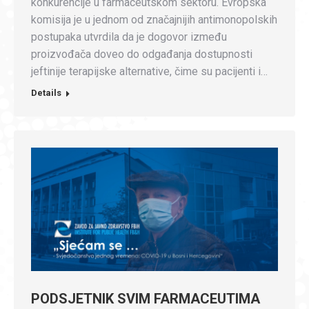
konkurencije u farmaceutskom sektoru. Evropska
komisija je u jednom od značajnijih antimonopolskih
postupaka utvrdila da je dogovor između
proizvođača doveo do odgađanja dostupnosti
jeftinije terapijske alternative, čime su pacijenti i…
Details
PODSJETNIK SVIM FARMACEUTIMA