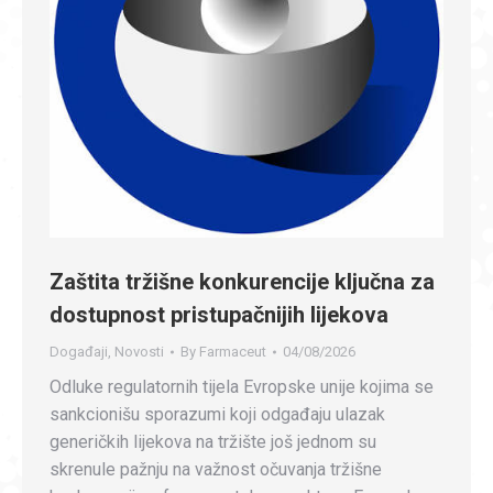
Zaštita tržišne konkurencije ključna za
dostupnost pristupačnijih lijekova
Događaji
,
Novosti
By
Farmaceut
04/08/2026
Odluke regulatornih tijela Evropske unije kojima se
sankcionišu sporazumi koji odgađaju ulazak
generičkih lijekova na tržište još jednom su
skrenule pažnju na važnost očuvanja tržišne