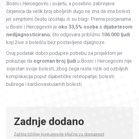
Bosni i Hercegovini i svijetu, a posebno zabrinjava
činjenica da velik broj oboljelih dugo ne zna da ima bolest
jer simptomi često izostaju ili su blagi. Prema procjenama
u Bosni i Hercegovini je
oko 33,5% osoba s dijabetesom
nedijagnosticirano
, što odgovara približno
106.000 ljudi
koji žive s bolešću bez postavljene dijagnoze.
Ovaj podatak dobro podupire potrebu za projektom jer
pokazuje da
ogroman broj ljudi
u Bosni i Hercegovini nije
svjestan svoje bolesti, zbog čega raste rizik od ozbiljnih
komplikacija poput dijabetičke retinopatije, bolesti
bubrega i kardiovaskularnih bolesti.
Zadnje dodano
Zaštita tržišne konkurencije ključna za dostupnost