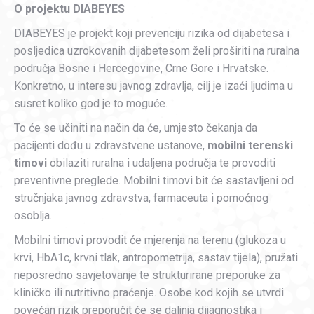
O projektu DIABEYES
DIABEYES je projekt koji prevenciju rizika od dijabetesa i
posljedica uzrokovanih dijabetesom želi proširiti na ruralna
područja Bosne i Hercegovine, Crne Gore i Hrvatske.
Konkretno, u interesu javnog zdravlja, cilj je izaći ljudima u
susret koliko god je to moguće.
To će se učiniti na način da će, umjesto čekanja da
pacijenti dođu u zdravstvene ustanove,
mobilni terenski
timovi
obilaziti ruralna i udaljena područja te provoditi
preventivne preglede. Mobilni timovi bit će sastavljeni od
stručnjaka javnog zdravstva, farmaceuta i pomoćnog
osoblja.
Mobilni timovi provodit će mjerenja na terenu (glukoza u
krvi, HbA1c, krvni tlak, antropometrija, sastav tijela), pružati
neposredno savjetovanje te strukturirane preporuke za
kliničko ili nutritivno praćenje. Osobe kod kojih se utvrdi
povećan rizik preporučit će se daljnja dijagnostika i