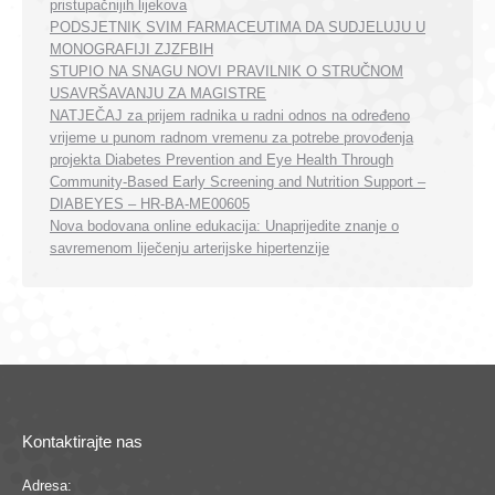
pristupačnijih lijekova
PODSJETNIK SVIM FARMACEUTIMA DA SUDJELUJU U
MONOGRAFIJI ZJZFBIH
STUPIO NA SNAGU NOVI PRAVILNIK O STRUČNOM
USAVRŠAVANJU ZA MAGISTRE
NATJEČAJ za prijem radnika u radni odnos na određeno
vrijeme u punom radnom vremenu za potrebe provođenja
projekta Diabetes Prevention and Eye Health Through
Community-Based Early Screening and Nutrition Support –
DIABEYES – HR-BA-ME00605
Nova bodovana online edukacija: Unaprijedite znanje o
savremenom liječenju arterijske hipertenzije
Kontaktirajte nas
Adresa: