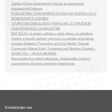
Zaštita tržišne konkurencije ključna za dostupnost
pristupačnijih lijekova
PODSJETNIK SVIM FARMACEUTIMA DA SUDJELUJU U
MONOGRAFIJI ZJZFBIH
STUPIO NA SNAGU NOVI PRAVILNIK O STRUČNOM
USAVRŠAVANJU ZA MAGISTRE
NATJEČAJ za prijem radnika u radni odnos na određeno
vrijeme u punom radnom vremenu za potrebe provođenja
projekta Diabetes Prevention and Eye Health Through
Community-Based Early Screening and Nutrition Support –
DIABEYES – HR-BA-ME00605
Nova bodovana online edukacija: Unaprijedite znanje o
savremenom liječenju arterijske hipertenzije
Kontaktirajte nas