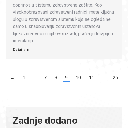
doprinos u sistemu zdravstvene zaštite. Kao
visokoobrazovani zdravstveni radnici imate ključnu
ulogu u zdravstvenom sistemu koja se ogleda ne
samo u snadbjevanju zdravstvenih ustanova
lijekovima, već i u njihovoj izradi, praćenju terapije i
interakcija,…
Details
←
1
…
7
8
9
10
11
…
25
→
Zadnje dodano