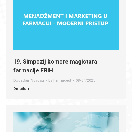
19. Simpozij komore magistara
farmacije FBiH
Događaji
,
Novosti
By
Farmaceut
09/04/2025
Details