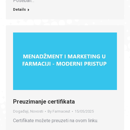
Poseban…
Details
Preuzimanje certifikata
Događaji
,
Novosti
By
Farmaceut
15/05/2025
Certifikate možete preuzeti na ovom linku.