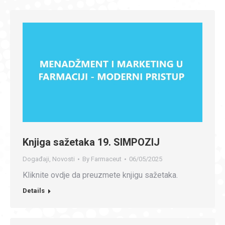
Knjiga sažetaka 19. SIMPOZIJ
Događaji
,
Novosti
By
Farmaceut
06/05/2025
Kliknite ovdje da preuzmete knjigu sažetaka.
Details