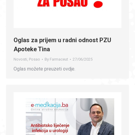
Oglas za prijem u radni odnost PZU
Apoteke Tina
Novosti
,
Posao
By
Farmaceut
27/06/2025
Oglas možete preuzeti ovdje.