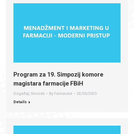
Program za 19. Simpozij komore
magistara farmacije FBiH
Događaji
,
Novosti
By
Farmaceut
02/05/2025
Details