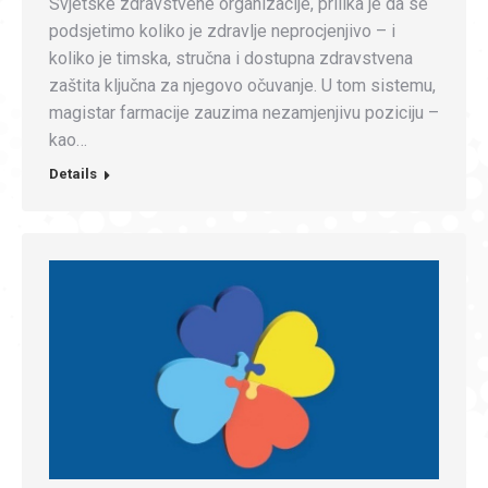
Svjetske zdravstvene organizacije, prilika je da se
podsjetimo koliko je zdravlje neprocjenjivo – i
koliko je timska, stručna i dostupna zdravstvena
zaštita ključna za njegovo očuvanje. U tom sistemu,
magistar farmacije zauzima nezamjenjivu poziciju –
kao…
Details