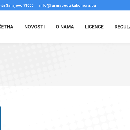
ići Sarajevo 71000
info@farmaceutskakomora.ba
ČETNA
NOVOSTI
O NAMA
LICENCE
REGUL