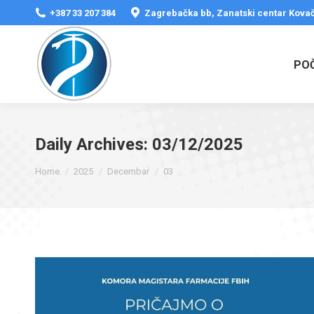
+387 33 207 384
Zagrebačka bb, Zanatski centar Kovač
PO
Daily Archives:
03/12/2025
You are here:
Home
2025
Decembar
03