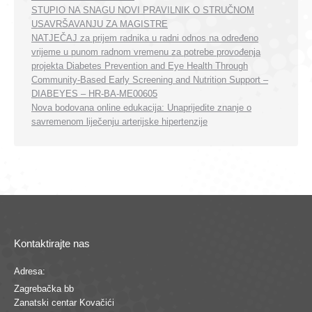
STUPIO NA SNAGU NOVI PRAVILNIK O STRUČNOM
USAVRŠAVANJU ZA MAGISTRE
NATJEČAJ za prijem radnika u radni odnos na određeno
vrijeme u punom radnom vremenu za potrebe provođenja
projekta Diabetes Prevention and Eye Health Through
Community-Based Early Screening and Nutrition Support –
DIABEYES – HR-BA-ME00605
Nova bodovana online edukacija: Unaprijedite znanje o
savremenom liječenju arterijske hipertenzije
Kontaktirajte nas
Adresa:
Zagrebačka bb
Zanatski centar Kovačići