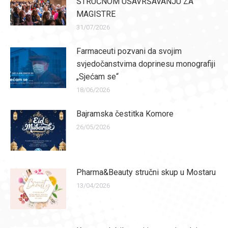
STRUČNOM USAVRŠAVANJU ZA
MAGISTRE
31/07/2026
Farmaceuti pozvani da svojim
svjedočanstvima doprinesu monografiji
„Sjećam se“
18/06/2026
Bajramska čestitka Komore
26/05/2026
Pharma&Beauty stručni skup u Mostaru
13/04/2026