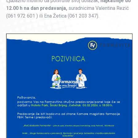
Ljubazno molimo da potvrdite svoj dolazak,
najkasnije do
12.00 h na dan predavanja,
suradnicima Valentina Rezić
(061 972 601 ) ili Ena Žetica (061 203 347).