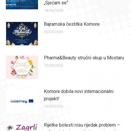
„Sjećam se“
18/06/2026
Bajramska čestitka Komore
26/05/2026
Pharma&Beauty stručni skup u Mostaru
13/04/2026
Komora dobila novi internacionalni
projekt!
10/03/2026
Rijetke bolesti nisu rijedak problem –