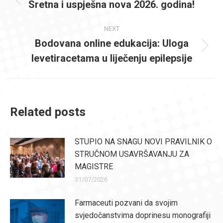
navigation
Sretna i uspješna nova 2026. godina!
Previous
post:
NEXT
Bodovana online edukacija: Uloga
Next
levetiracetama u liječenju epilepsije
post:
Related posts
STUPIO NA SNAGU NOVI PRAVILNIK O
STRUČNOM USAVRŠAVANJU ZA
MAGISTRE
31/07/2026
Farmaceuti pozvani da svojim
svjedočanstvima doprinesu monografiji