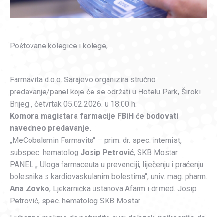
Poštovane kolegice i kolege,
Farmavita d.o.o. Sarajevo organizira stručno
predavanje/panel koje će se održati u Hotelu Park, Široki
Brijeg , četvrtak 05.02.2026. u 18:00 h.
Komora magistara farmacije FBiH će bodovati
navedneo predavanje.
„MeCobalamin Farmavita“ – prim. dr. spec. internist,
subspec. hematolog
Josip Petrović
, SKB Mostar
PANEL „ Uloga farmaceuta u prevenciji, liječenju i praćenju
bolesnika s kardiovaskulanim bolestima“, univ. mag. pharm.
Ana Zovko
, Ljekarnička ustanova Afarm i dr.med. Josip
Petrović, spec. hematolog SKB Mostar