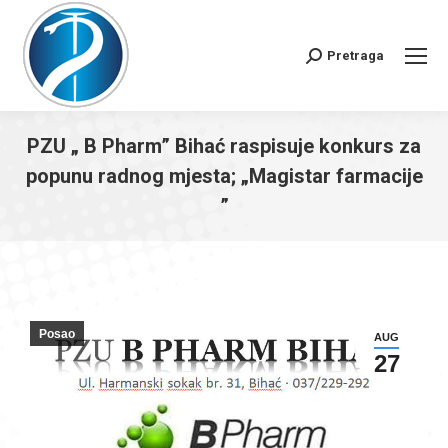
Pretraga
Search:
PZU „ B Pharm” Bihać raspisuje konkurs za
popunu radnog mjesta; „Magistar farmacije
”
You are here:
Posao
AUG
27