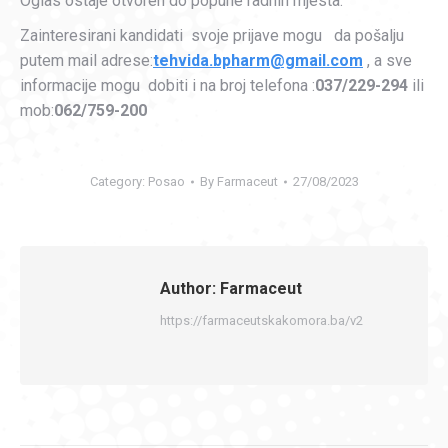
Oglas ostaje otvoren do popune radnih mjesta.
Zainteresirani kandidati svoje prijave mogu da pošalju
putem mail adrese:
tehvida.bpharm@gmail.com
, a sve
informacije mogu dobiti i na broj telefona :
037/229-294
ili
mob:
062/759-200
Category:
Posao
By
Farmaceut
27/08/2023
Author:
Farmaceut
https://farmaceutskakomora.ba/v2