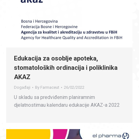
Edukacija za osoblje apoteka,
stomatoloških ordinacija i poliklinika
AKAZ
Događaji
By
Farmaceut
26/02/2022
U skladu sa predviđenim planiramnim
djelatnostimau kalendaru edukacije AKAZ-a 2022