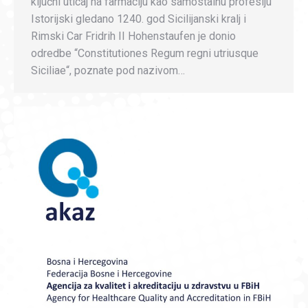
ključni uticaj na farmaciju kao samostalnu profesiju
Istorijski gledano 1240. god Sicilijanski kralj i
Rimski Car Fridrih II Hohenstaufen je donio
odredbe “Constitutiones Regum regni utriusque
Siciliae“, poznate pod nazivom…