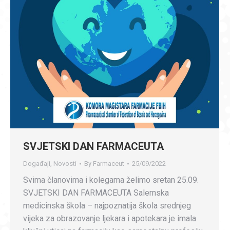
SVJETSKI DAN FARMACEUTA
Događaji
,
Novosti
By
Farmaceut
25/09/2022
Svima članovima i kolegama želimo sretan 25.09.
SVJETSKI DAN FARMACEUTA Salernska
medicinska škola – najpoznatija škola srednjeg
vijeka za obrazovanje ljekara i apotekara je imala