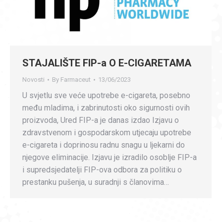
STAJALIŠTE FIP-a O E-CIGARETAMA
Novosti
By
Farmaceut
13/06/2023
U svjetlu sve veće upotrebe e-cigareta, posebno
među mladima, i zabrinutosti oko sigurnosti ovih
proizvoda, Ured FIP-a je danas izdao Izjavu o
zdravstvenom i gospodarskom utjecaju upotrebe
e-cigareta i doprinosu radnu snagu u ljekarni do
njegove eliminacije. Izjavu je izradilo osoblje FIP-a
i supredsjedatelji FIP-ova odbora za politiku o
prestanku pušenja, u suradnji s članovima…