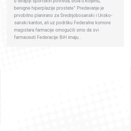
u terapiji sportskih povreda, bola u koljenu,
benigne hiperplazije prostate” Predavanje je
prvobitno planirano za Srednjobosanski i Unsko-
sanski kanton, ali uz podršku Federalne komore
magistara farmacije omogućili smo da svi
farmaceuti Federacije BiH imaju…