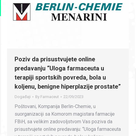
Poziv da prisustvujete online
predavanju “Uloga farmaceuta u
terapiji sportskih povreda, bola u
koljenu, benigne hiperplazije prostate”
Događaji
By
Farmaceut
22/09/2023
Poštovani, Kompanija Berlin-Chemie, u
suorganizaciji sa Komorom magistara farmacije
FBiH, sa velikim zadovoljstvom Vas poziva da
prisustvujete online predavanju: “Uloga farmaceuta