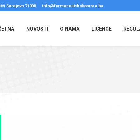
ići Sarajevo 71000
info@farmaceutskakomora.ba
ČETNA
NOVOSTI
O NAMA
LICENCE
REGUL