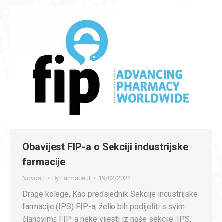
Obavijest FIP-a o Sekciji industrijske
farmacije
Novosti
By
Farmaceut
19/02/2024
Drage kolege, Kao predsjednik Sekcije industrijske
farmacije (IPS) FIP-a, želio bih podijeliti s svim
članovima FIP-a neke vijesti iz naše sekcije. IPS,