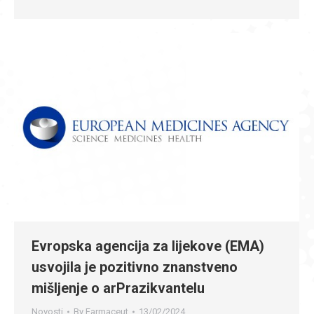
Evropska agencija za lijekove (EMA)
usvojila je pozitivno znanstveno
mišljenje o arPrazikvantelu
Novosti
By
Farmaceut
13/02/2024