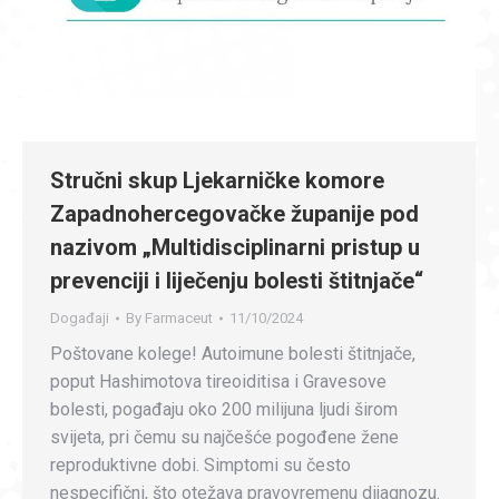
Stručni skup Ljekarničke komore
Zapadnohercegovačke županije pod
nazivom „Multidisciplinarni pristup u
prevenciji i liječenju bolesti štitnjače“
Događaji
By
Farmaceut
11/10/2024
Poštovane kolege! Autoimune bolesti štitnjače,
poput Hashimotova tireoiditisa i Gravesove
bolesti, pogađaju oko 200 milijuna ljudi širom
svijeta, pri čemu su najčešće pogođene žene
reproduktivne dobi. Simptomi su često
nespecifični, što otežava pravovremenu dijagnozu.