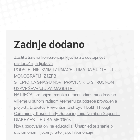
Zadnje dodano
Zaštita tržišne konkurencije ključna za dostupnost
pristupačnijih lijekova
PODSJETNIK SVIM FARMACEUTIMA DA SUDJELUJU U
MONOGRAFIJI ZJZFBIH
STUPIO NA SNAGU NOVI PRAVILNIK O STRUČNOM
USAVRŠAVANJU ZA MAGISTRE
NATJEČAJ za prijem radnika u radni odnos na određeno
vrijeme u punom radnom vremenu za potrebe provođenja
projekta Diabetes Prevention and Eye Health Through
Community-Based Early Screening and Nutrition Support –
DIABEYES – HR-BA-ME00605
Nova bodovana online edukacija: Unaprijedite znanje o
savremenom liječenju arterijske hipertenzije