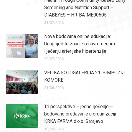
Health Through Community-Based Early
Screening and Nutrition Support –
DIABEYES – HR-BA-ME00605
31/07/2026
Nova bodovana online edukacija:
Unaprijedite znanje o savremenom
liječenju arterijske hipertenzije
20/07/2026
VELIKA FOTOGALERIJA 21. SIMPOZIJ
KOMORE
21/06/2026
Tri perspektive – jedno rješenje –
bodovano predavanje u organizaciji
KRKA FARMA d.o.o. Sarajevo
18/06/2026