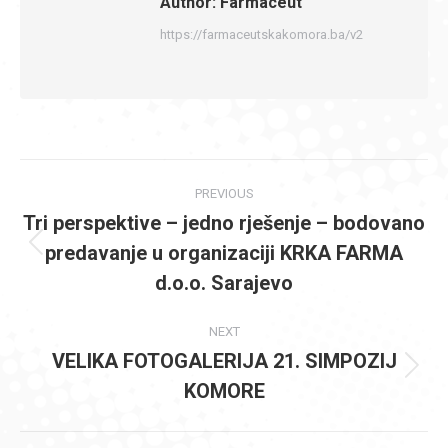
Author:
Farmaceut
https://farmaceutskakomora.ba/v2
Post
PREVIOUS
navigation
Tri perspektive – jedno rješenje – bodovano
predavanje u organizaciji KRKA FARMA
Previous
post:
d.o.o. Sarajevo
NEXT
VELIKA FOTOGALERIJA 21. SIMPOZIJ
Next
KOMORE
post: