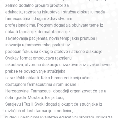
želimo dodatno proširiti prostor za
edukaciju, razmjenu iskustava i stručnu diskusiju među
farmaceutima i drugim zdravstvenim
profesionalcima. Program događaja obuhvata teme iz
oblasti farmacije, dermatofarmacije,
savjetovanja pacijenata, novih terapijskih pristupa i
inovacija u farmaceutskoj praksi, uz
poseban fokus na okrugle stolove i stručne diskusije.
Ovakav format omogućava razmjenu
iskustava, otvorenu diskusiju o izazovima iz svakodnevne
prakse te povezivanje stručnjaka
iz različitih oblasti. Kako bismo edukaciju učinili
dostupnom farmaceutima širom Bosne i
Hercegovine, Farmaceut+ događaji organizovat će se u
četiri grada: Mostaru, Banja Luci,
Sarajevu i Tuzli. Svaki događaj okupit će stručnjake iz
različitih oblasti farmacije i medicine,
nudeći učesnicima kvalitetan edukativni program, priliku za