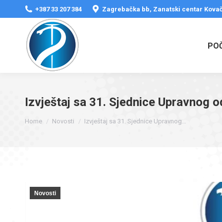
+387 33 207 384
Zagrebačka bb, Zanatski centar Kovač
PO
Izvještaj sa 31. Sjednice Upravnog
You are here:
Home
Novosti
Izvještaj sa 31. Sjednice Upravnog…
Novosti