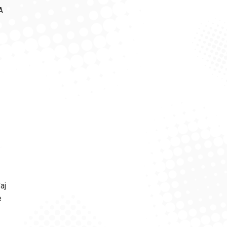
A
aj
e