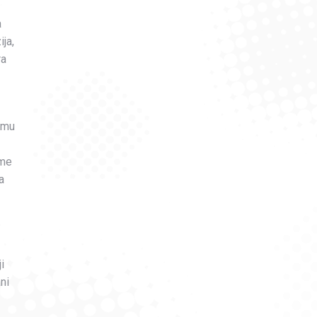
a
ja,
ra
temu
eme
a
i
ni