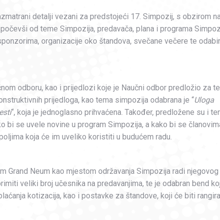
matrani detalji vezani za predstojeći 17. Simpozij, s obzirom n
 počevši od teme Simpozija, predavača, plana i programa Simpozi
a sponzorima, organizacije oko štandova, svečane večere te odabi
učnom odboru, kao i prijedlozi koje je Naučni odbor predložio za 
struktivnih prijedloga, kao tema simpozija odabrana je “
Uloga
esti
“, koja je jednoglasno prihvaćena. Također, predložene su i t
ko bi se uvele novine u program Simpozija, a kako bi se članovim
oljima koja će im uveliko koristiti u budućem radu.
om Grand Neum kao mjestom održavanja Simpozija radi njegovog
primiti veliki broj učesnika na predavanjima, te je odabran bend koj
plaćanja kotizacija, kao i postavke za štandove, koji će biti rangira