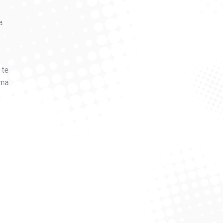
a
 te
ima