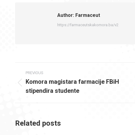
Author:
Farmaceut
https://farmaceutskakomora.ba/v2
Post
PREVIOUS
navigation
Komora magistara farmacije FBiH
Previous
stipendira studente
post:
Related posts