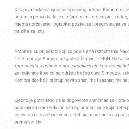
Kao prva tačka na sjednici Upravnog odbora Komore su raz
ogroman posao kada je u pitanju sama organizacija istog,
mjesta održavanja, logistike, pozivanja i pregovaranja s
muzike za istu.
Pročitani su prijedlozi koji su poslani na razmatranje Na
17. Simpozija Komore magistara farmacije FBiH. Nakon kon
farmaceuta u odgovornom samoliječenju i prevenciji bol
za radionice koje će se održati trećeg dana Simpozija ka
Komore dao bolji pristup novim znanjima i saznanjima na p
Ujedno je potvrđeno da je dogovoren aranžman sa Hotel
položaja ali i radi veličine samog hotela i sale koja treba 
će svirati na svečanoj večeri. Definirani su načini i iznosi 
prema veličini.