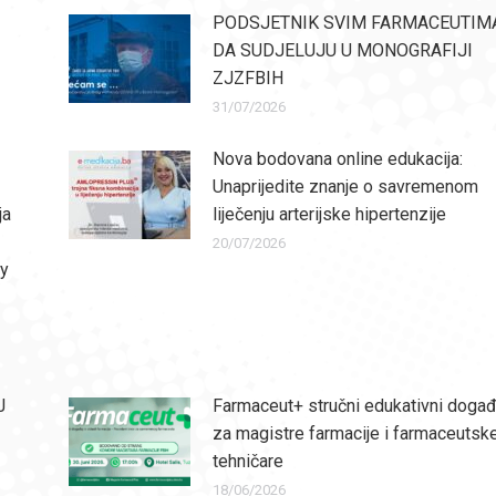
PODSJETNIK SVIM FARMACEUTIM
DA SUDJELUJU U MONOGRAFIJI
ZJZFBIH
31/07/2026
Nova bodovana online edukacija:
Unaprijedite znanje o savremenom
ja
liječenju arterijske hipertenzije
20/07/2026
ly
J
Farmaceut+ stručni edukativni događ
za magistre farmacije i farmaceutsk
tehničare
18/06/2026