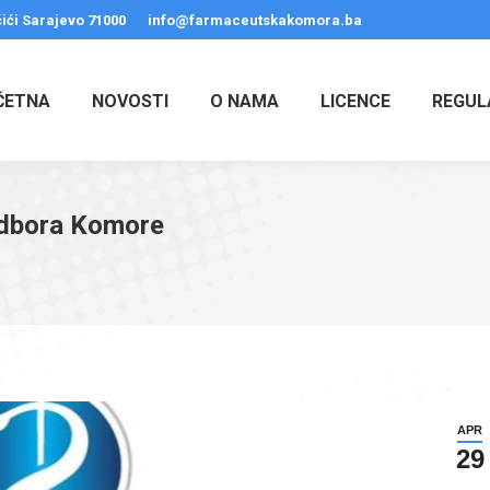
ići Sarajevo 71000
info@farmaceutskakomora.ba
ČETNA
NOVOSTI
O NAMA
LICENCE
REGUL
 odbora Komore
APR
29