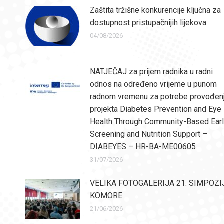
Zaštita tržišne konkurencije ključna za
dostupnost pristupačnijih lijekova
04/08/2026
NATJEČAJ za prijem radnika u radni
odnos na određeno vrijeme u punom
radnom vremenu za potrebe provođen
projekta Diabetes Prevention and Eye
Health Through Community-Based Ear
Screening and Nutrition Support –
DIABEYES – HR-BA-ME00605
31/07/2026
VELIKA FOTOGALERIJA 21. SIMPOZI
KOMORE
21/06/2026