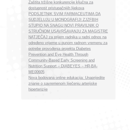
Zaštita tržišne konkurencije ključna za
dostupnost pristupačnijih lijekova
PODSJETNIK SVIM FARMACEUTIMA DA
SUDJELUJU U MONOGRAFIJI ZJZFBIH
STUPIO NA SNAGU NOVI PRAVILNIK O
STRUČNOM USAVRŠAVANJU ZA MAGISTRE
NATJEČAJ za prijem radnika u radni odnos na
određeno vrijeme u punom radnom vremenu za
potrebe provođenja projekta Diabetes
Prevention and Eye Health Through
Community-Based Early Screening and
Nutrition Support – DIABEYES – HR-BA-
ME00605
Nova bodovana online edukacija: Unaprijedite
znanje o savremenom liječenju arterijske
hipertenzije