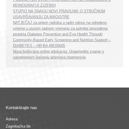
MONOGRAFIJI ZJZFBIH
STUPIO NA SNAGU NOVI PRAVILNIK O STRUČNOM
USAVRŠAVANJU ZA MAGISTRE
NATJEČAJ za prijem radnika u radni odnos na određeno
vrijeme u punom radnom vremenu za potrebe provođenja
projekta Diabetes Prevention and Eye Health Through
Community-Based Early Screening and Nutrition Support –
DIABEYES – HR-BA-ME00605
Nova bodovana online edukacija: Unaprijedite znanje o
savremenom liječenju arterijske hipertenzije
Kontaktirajte nas
Adresa:
Zagrebačka bb