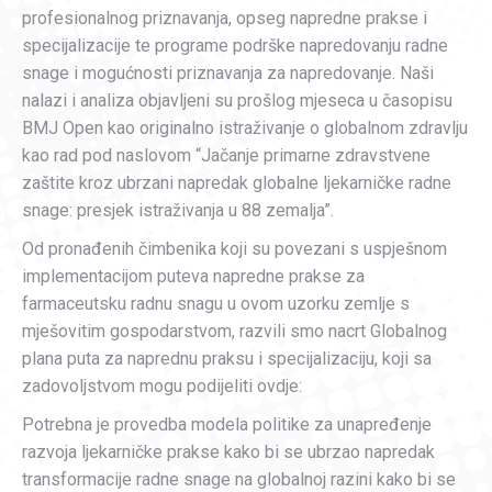
profesionalnog priznavanja, opseg napredne prakse i
specijalizacije te programe podrške napredovanju radne
snage i mogućnosti priznavanja za napredovanje. Naši
nalazi i analiza objavljeni su prošlog mjeseca u časopisu
BMJ Open kao originalno istraživanje o globalnom zdravlju
kao rad pod naslovom “Jačanje primarne zdravstvene
zaštite kroz ubrzani napredak globalne ljekarničke radne
snage: presjek istraživanja u 88 zemalja”.
Od pronađenih čimbenika koji su povezani s uspješnom
implementacijom puteva napredne prakse za
farmaceutsku radnu snagu u ovom uzorku zemlje s
mješovitim gospodarstvom, razvili smo nacrt Globalnog
plana puta za naprednu praksu i specijalizaciju, koji sa
zadovoljstvom mogu podijeliti ovdje:
Potrebna je provedba modela politike za unapređenje
razvoja ljekarničke prakse kako bi se ubrzao napredak
transformacije radne snage na globalnoj razini kako bi se