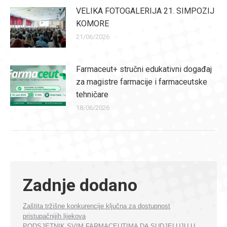
VELIKA FOTOGALERIJA 21. SIMPOZIJ
KOMORE
21/06/2026
Farmaceut+ stručni edukativni događaj
za magistre farmacije i farmaceutske
tehničare
18/06/2026
Zadnje dodano
Zaštita tržišne konkurencije ključna za dostupnost
pristupačnijih lijekova
PODSJETNIK SVIM FARMACEUTIMA DA SUDJELUJU U