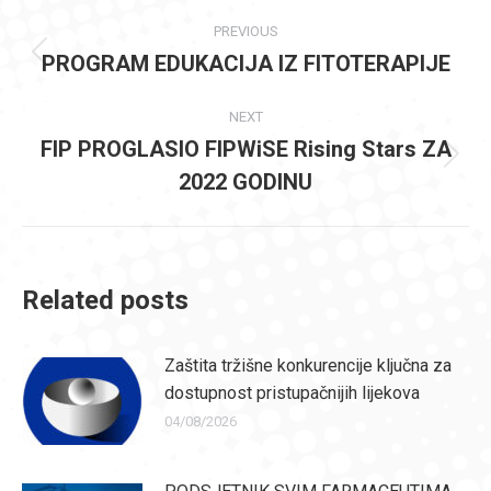
Post
PREVIOUS
navigation
PROGRAM EDUKACIJA IZ FITOTERAPIJE
Previous
post:
NEXT
FIP PROGLASIO FIPWiSE Rising Stars ZA
Next
2022 GODINU
post:
Related posts
Zaštita tržišne konkurencije ključna za
dostupnost pristupačnijih lijekova
04/08/2026