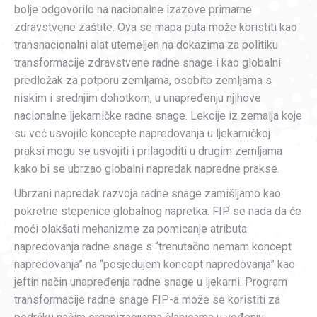
bolje odgovorilo na nacionalne izazove primarne
zdravstvene zaštite. Ova se mapa puta može koristiti kao
transnacionalni alat utemeljen na dokazima za politiku
transformacije zdravstvene radne snage i kao globalni
predložak za potporu zemljama, osobito zemljama s
niskim i srednjim dohotkom, u unapređenju njihove
nacionalne ljekarničke radne snage. Lekcije iz zemalja koje
su već usvojile koncepte napredovanja u ljekarničkoj
praksi mogu se usvojiti i prilagoditi u drugim zemljama
kako bi se ubrzao globalni napredak napredne prakse.
Ubrzani napredak razvoja radne snage zamišljamo kao
pokretne stepenice globalnog napretka. FIP se nada da će
moći olakšati mehanizme za pomicanje atributa
napredovanja radne snage s “trenutačno nemam koncept
napredovanja” na “posjedujem koncept napredovanja” kao
jeftin način unapređenja radne snage u ljekarni. Program
transformacije radne snage FIP-a može se koristiti za