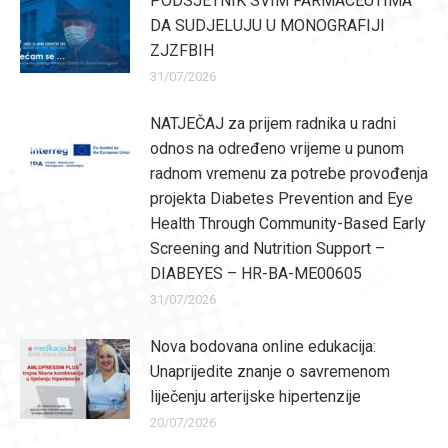
PODSJETNIK SVIM FARMACEUTIMA
DA SUDJELUJU U MONOGRAFIJI
ZJZFBIH
31/07/2026
NATJEČAJ za prijem radnika u radni
odnos na određeno vrijeme u punom
radnom vremenu za potrebe provođenja
projekta Diabetes Prevention and Eye
Health Through Community-Based Early
Screening and Nutrition Support –
DIABEYES – HR-BA-ME00605
31/07/2026
Nova bodovana online edukacija:
Unaprijedite znanje o savremenom
liječenju arterijske hipertenzije
20/07/2026