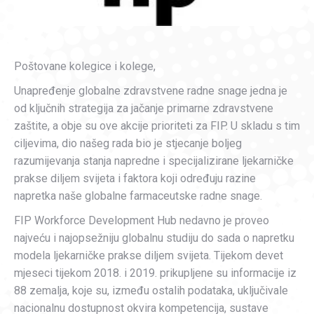
Poštovane kolegice i kolege,
Unapređenje globalne zdravstvene radne snage jedna je
od ključnih strategija za jačanje primarne zdravstvene
zaštite, a obje su ove akcije prioriteti za FIP. U skladu s tim
ciljevima, dio našeg rada bio je stjecanje boljeg
razumijevanja stanja napredne i specijalizirane ljekarničke
prakse diljem svijeta i faktora koji određuju razine
napretka naše globalne farmaceutske radne snage.
FIP Workforce Development Hub nedavno je proveo
najveću i najopsežniju globalnu studiju do sada o napretku
modela ljekarničke prakse diljem svijeta. Tijekom devet
mjeseci tijekom 2018. i 2019. prikupljene su informacije iz
88 zemalja, koje su, između ostalih podataka, uključivale
nacionalnu dostupnost okvira kompetencija, sustave