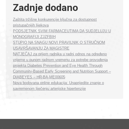
Zadnje dodano
Zaštita tržišne konkurencije ključna za dostupnost
pristupačnijih lijekova
PODSJETNIK SVIM FARMACEUTIMA DA SUDJELUJU U
MONOGRAFIJI ZJZFBIH
STUPIO NA SNAGU NOVI PRAVILNIK O STRUČNOM
USAVRŠAVANJU ZA MAGISTRE
NATJEČAJ za prijem radnika u radni odnos na određeno
vrijeme u punom radnom vremenu za potrebe provođenja
projekta Diabetes Prevention and Eye Health Through
Community-Based Early Screening and Nutrition Support –
DIABEYES – HR-BA-ME00605
Nova bodovana online edukacija: Unaprijedite znanje o
savremenom liječenju arterijske hipertenzije