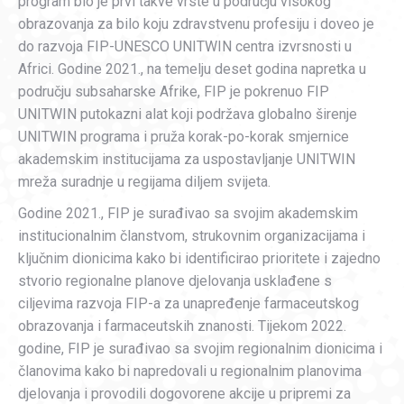
program bio je prvi takve vrste u području visokog
obrazovanja za bilo koju zdravstvenu profesiju i doveo je
do razvoja FIP-UNESCO UNITWIN centra izvrsnosti u
Africi. Godine 2021., na temelju deset godina napretka u
području subsaharske Afrike, FIP je pokrenuo FIP
UNITWIN putokazni alat koji podržava globalno širenje
UNITWIN programa i pruža korak-po-korak smjernice
akademskim institucijama za uspostavljanje UNITWIN
mreža suradnje u regijama diljem svijeta.
Godine 2021., FIP je surađivao sa svojim akademskim
institucionalnim članstvom, strukovnim organizacijama i
ključnim dionicima kako bi identificirao prioritete i zajedno
stvorio regionalne planove djelovanja usklađene s
ciljevima razvoja FIP-a za unapređenje farmaceutskog
obrazovanja i farmaceutskih znanosti. Tijekom 2022.
godine, FIP je surađivao sa svojim regionalnim dionicima i
članovima kako bi napredovali u regionalnim planovima
djelovanja i provodili dogovorene akcije u pripremi za