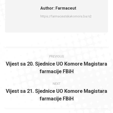
Author:
Farmaceut
https://farmaceutskakomora.ba/v2
Post
PREVIOUS
navigation
Vijest sa 20. Sjednice UO Komore Magistara
Previous
farmacije FBiH
post:
NEXT
Vijest sa 21. Sjednice UO Komore Magistara
Next
farmacije FBiH
post: