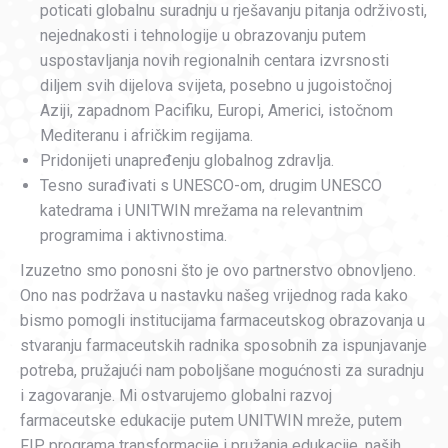
poticati globalnu suradnju u rješavanju pitanja održivosti,
nejednakosti i tehnologije u obrazovanju putem
uspostavljanja novih regionalnih centara izvrsnosti
diljem svih dijelova svijeta, posebno u jugoistočnoj
Aziji, zapadnom Pacifiku, Europi, Americi, istočnom
Mediteranu i afričkim regijama.
Pridonijeti unapređenju globalnog zdravlja.
Tesno surađivati s UNESCO-om, drugim UNESCO
katedrama i UNITWIN mrežama na relevantnim
programima i aktivnostima.
Izuzetno smo ponosni što je ovo partnerstvo obnovljeno.
Ono nas podržava u nastavku našeg vrijednog rada kako
bismo pomogli institucijama farmaceutskog obrazovanja u
stvaranju farmaceutskih radnika sposobnih za ispunjavanje
potreba, pružajući nam poboljšane mogućnosti za suradnju
i zagovaranje. Mi ostvarujemo globalni razvoj
farmaceutske edukacije putem UNITWIN mreže, putem
FIP programa transformacije i pružanja edukacije, naših