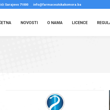
ići Sarajevo 71000
info@farmaceutskakomora.ba
ČETNA
NOVOSTI
O NAMA
LICENCE
REGUL