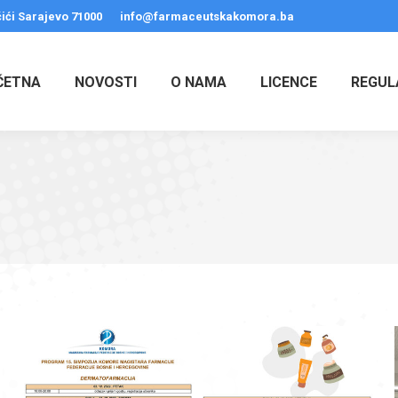
ići Sarajevo 71000
info@farmaceutskakomora.ba
ČETNA
NOVOSTI
O NAMA
LICENCE
REGUL