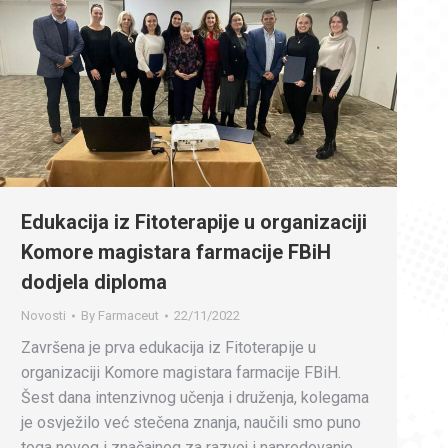
Edukacija iz Fitoterapije u organizaciji
Komore magistara farmacije FBiH
dodjela diploma
Novosti
By
Farmaceut
22/11/2022
Završena je prva edukacija iz Fitoterapije u
organizaciji Komore magistara farmacije FBiH.
Šest dana intenzivnog učenja i druženja, kolegama
je osvježilo već stečena znanja, naučili smo puno
toga novog i značajnog za razvoj i napredovanje.