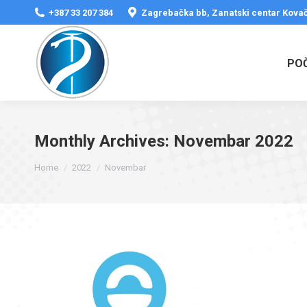
+387 33 207 384
Zagrebačka bb, Zanatski centar Kovač
PO
Monthly Archives:
Novembar 2022
You are here:
Home
2022
Novembar