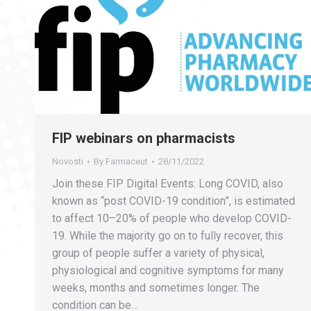
FIP webinars on pharmacists
Novosti
By
Farmaceut
28/11/2022
Join these FIP Digital Events: Long COVID, also
known as “post COVID-19 condition”, is estimated
to affect 10–20% of people who develop COVID-
19. While the majority go on to fully recover, this
group of people suffer a variety of physical,
physiological and cognitive symptoms for many
weeks, months and sometimes longer. The
condition can be…