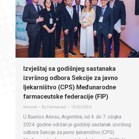
Izvještaj sa godišnjeg sastanaka
izvršnog odbora Sekcije za javno
ljekarništvo (CPS) Međunarodne
farmaceutske federacije (FIP)
Novosti
By
Farmaceut
13/03/2024
U Buenos Airesu, Argentina, od 4. do 7. ožujka
2024. godine održan je godišnji sastanak izvršnog
odbora Sekcije za javno ljekarništvo (CPS)