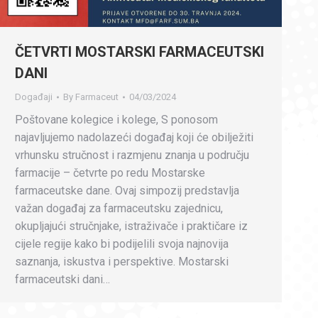
ČETVRTI MOSTARSKI FARMACEUTSKI
DANI
Događaji
By
Farmaceut
04/03/2024
Poštovane kolegice i kolege, S ponosom
najavljujemo nadolazeći događaj koji će obilježiti
vrhunsku stručnost i razmjenu znanja u području
farmacije – četvrte po redu Mostarske
farmaceutske dane. Ovaj simpozij predstavlja
važan događaj za farmaceutsku zajednicu,
okupljajući stručnjake, istraživače i praktičare iz
cijele regije kako bi podijelili svoja najnovija
saznanja, iskustva i perspektive. Mostarski
farmaceutski dani…