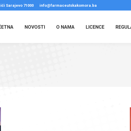
ići Sarajevo 71000
info@farmaceutskakomora.ba
ČETNA
NOVOSTI
O NAMA
LICENCE
REGUL