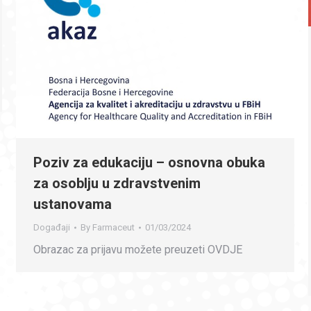
Poziv za edukaciju – osnovna obuka
za osoblju u zdravstvenim
ustanovama
Događaji
By
Farmaceut
01/03/2024
Obrazac za prijavu možete preuzeti OVDJE