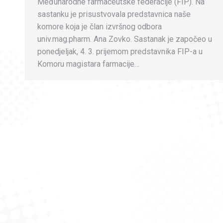
Međunarodne farmaceutske federacije (FIP). Na
sastanku je prisustvovala predstavnica naše
komore koja je član izvršnog odbora
univ.mag.pharm. Ana Zovko. Sastanak je započeo u
ponedjeljak, 4. 3. prijemom predstavnika FIP-a u
Komoru magistara farmacije…