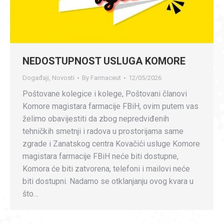
NEDOSTUPNOST USLUGA KOMORE
Događaji
,
Novosti
By
Farmaceut
12/05/2026
Poštovane kolegice i kolege, Poštovani članovi
Komore magistara farmacije FBiH, ovim putem vas
želimo obavijestiti da zbog nepredviđenih
tehničkih smetnji i radova u prostorijama same
zgrade i Zanatskog centra Kovačići usluge Komore
magistara farmacije FBiH neće biti dostupne,
Komora će biti zatvorena, telefoni i mailovi neće
biti dostupni. Nadamo se otklanjanju ovog kvara u
što…