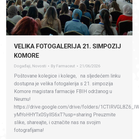
VELIKA FOTOGALERIJA 21. SIMPOZIJ
KOMORE
Događaji
,
Novosti
By
Farmaceut
21/06/2026
Poštovane kolegice i kolege, na sljedećem linku
dostupna je velika fotogalerija s 21. simpozija
Komore magistara farmacije FBIH održanog u
Neumu!
https://drive.google.com/drive/folders/1CTIRVGL8Z6_I
yMYoHHYTx0SyllS6xT?usp=sharing Preuzmite
slike, shareajte, i označite nas na svojim
fotografijama!