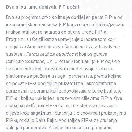
Dva programa dobivaju FIP pečat
Dva su programa prva kojima je dodijeljen pečat FIP-a od
inauguracijskog sastanka FIP konzorcija u siječnju/januaru
i nakon ratifikacije nagrada od strane Ureda FIP-a.
Programi su Certifikat za upravljanje dijabetesom koji
osigurava Američko društvo farmaceuta za zdravstvene
sustave i
Farmaceut za budućnost
koji osigurava
Curriculo Solutions, UK. U veljači/februaru je FIP objavio
dva priručnika koji objašnjavaju model svoje globalne
platforme za pružanje usluga i partnerstva, prema kojima
se pečat FIP-a dodjeljuje pružateljima i akreditatorima
obrazovnih programa koji zadovoljavaju kriterije kvalitete
FIP-a i koji su usklađeni s razvojnim ciljevima FIP-a. Ova
globalna platforma FIP-a ispunit će strateške razvojne
ciljeve kroz angažman i suradnju s članovima i pružateljima
FIP-a, rekla je Dalia Bajis, voditeljica FIP-a za pružanje
usluga i partnerstva. Za više informacija o programu