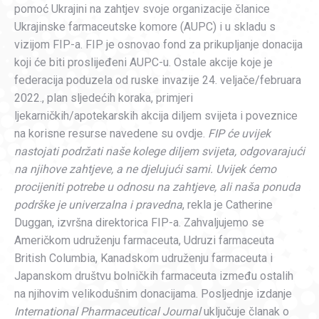
pomoć Ukrajini na zahtjev svoje organizacije članice
Ukrajinske farmaceutske komore (AUPC) i u skladu s
vizijom FIP-a. FIP je osnovao fond za prikupljanje donacija
koji će biti proslijeđeni AUPC-u. Ostale akcije koje je
federacija poduzela od ruske invazije 24. veljače/februara
2022., plan sljedećih koraka, primjeri
ljekarničkih/apotekarskih akcija diljem svijeta i poveznice
na korisne resurse navedene su ovdje.
FIP će uvijek
nastojati podržati naše kolege diljem svijeta, odgovarajući
na njihove zahtjeve, a ne djelujući sami. Uvijek ćemo
procijeniti potrebe u odnosu na zahtjeve, ali naša ponuda
podrške je univerzalna i pravedna
, rekla je Catherine
Duggan, izvršna direktorica FIP-a. Zahvaljujemo se
Američkom udruženju farmaceuta, Udruzi farmaceuta
British Columbia, Kanadskom udruženju farmaceuta i
Japanskom društvu bolničkih farmaceuta između ostalih
na njihovim velikodušnim donacijama. Posljednje izdanje
International Pharmaceutical Journal
uključuje članak o