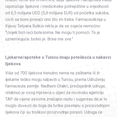
isporučuje lijekove i medicinske potrepštine u vrijednosti
od 6,5 milijuna USD (5,9 milijuna EUR) od početka sukoba,
civili se bore pronaći ono što im treba. Farmaceutkinja u
Kijevu Tetyana Rutkis rekla je da se osjeća nemoćno:
“Uvijek boli reći bolesnima: Ne mogu ti pomoći. To je
uznemirujuće. bolno je. Brine me sve.”
Ljekarne/apoteke u Tunisu imaju poteškoća u nabavci
lijekova
Više od 700 lijekova trenutno nema na zalihama ili ih
ljekarne teško mogu nabaviti u Tunisu, prema Udruženju
farmaceuta zemlje. Nadhem Chakri, predsjednik udruge,
istaknuo je ovog mjeseca u izjavi za novinsku agenciju
TAP da cijene sirovina značajno rastu i sugerirao da je to
moglo dovesti do toga da tvrtke prestanu s proizvodnjom
lijekova čiji su troškovi proizvodnje porasli. Udruga će