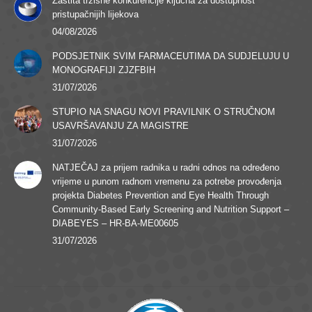
Zaštita tržišne konkurencije ključna za dostupnost
pristupačnijih lijekova
04/08/2026
PODSJETNIK SVIM FARMACEUTIMA DA SUDJELUJU U
MONOGRAFIJI ZJZFBIH
31/07/2026
STUPIO NA SNAGU NOVI PRAVILNIK O STRUČNOM
USAVRŠAVANJU ZA MAGISTRE
31/07/2026
NATJEČAJ za prijem radnika u radni odnos na određeno
vrijeme u punom radnom vremenu za potrebe provođenja
projekta Diabetes Prevention and Eye Health Through
Community-Based Early Screening and Nutrition Support –
DIABEYES – HR-BA-ME00605
31/07/2026