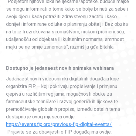
“Posjetom njihove lokalne ljekarne/apoteke, buduće majke
se mogu informirati o tome kako se bolje brinuti za sebe i
svoju djecu, kada potražiti zdravstvenu zaštitu i kako
donijeti informirane odluke o planiranju obitelji. Bez obzira
na to je li uzrokovana siromaštvom, niskom pismenošću,
udaljenošću od objekata ili kulturnim normama, smrtnost
majki se ne smije zanemariti”, razmišlja gđa Eltahla.
Dostupno je jedanaest novih snimaka webinara
Jedanaest novih videosnimki digitalnih događaja koje
organizira FIP – koji pokrivaju propisivanje i primjenu
cjepiva u različitim regijama, mogućnosti obuke za
farmaceutske tehničare i razvoj generičkih lijekova te
premošćivanje globalnih propisa, između ostalih tema –
dostupno je ovog mjeseca ovdje:
https://events.fip.org/previous-fip-digital-events/
.
Prijavite se za obavijesti o FIP događajima ovdje: