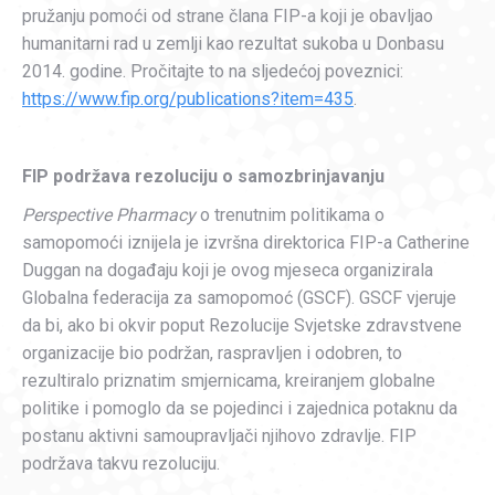
pružanju pomoći od strane člana FIP-a koji je obavljao
humanitarni rad u zemlji kao rezultat sukoba u Donbasu
2014. godine. Pročitajte to na sljedećoj poveznici:
https://www.fip.org/publications?item=435
.
FIP podržava rezoluciju o samozbrinjavanju
Perspective Pharmacy
o trenutnim politikama o
samopomoći iznijela je izvršna direktorica FIP-a Catherine
Duggan na događaju koji je ovog mjeseca organizirala
Globalna federacija za samopomoć (GSCF). GSCF vjeruje
da bi, ako bi okvir poput Rezolucije Svjetske zdravstvene
organizacije bio podržan, raspravljen i odobren, to
rezultiralo priznatim smjernicama, kreiranjem globalne
politike i pomoglo da se pojedinci i zajednica potaknu da
postanu aktivni samoupravljači njihovo zdravlje. FIP
podržava takvu rezoluciju.