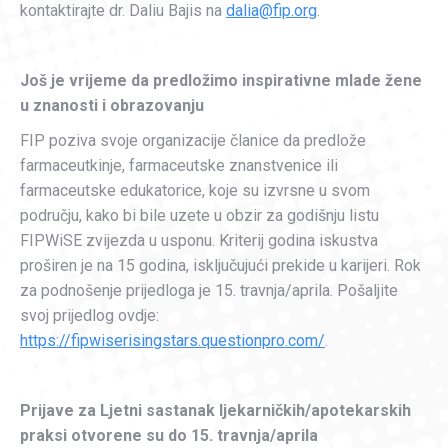
kontaktirajte dr. Daliu Bajis na
dalia@fip.org
.
Još je vrijeme da predložimo inspirativne mlade žene
u znanosti i obrazovanju
FIP poziva svoje organizacije članice da predlože
farmaceutkinje, farmaceutske znanstvenice ili
farmaceutske edukatorice, koje su izvrsne u svom
području, kako bi bile uzete u obzir za godišnju listu
FIPWiSE zvijezda u usponu. Kriterij godina iskustva
proširen je na 15 godina, isključujući prekide u karijeri. Rok
za podnošenje prijedloga je 15. travnja/aprila. Pošaljite
svoj prijedlog ovdje:
https://fipwiserisingstars.questionpro.com/
.
Prijave za Ljetni sastanak ljekarničkih/apotekarskih
praksi otvorene su do 15. travnja/aprila