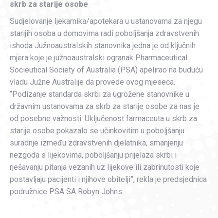
skrb za starije osobe
Sudjelovanje ljekarnika/apotekara u ustanovama za njegu
starijih osoba u domovima radi poboljšanja zdravstvenih
ishoda Južnoaustralskih stanovnika jedna je od ključnih
mjera koje je južnoaustralski ogranak Pharmaceutical
Socieutical Society of Australia (PSA) apelirao na buduću
vladu Južne Australije da provede ovog mjeseca.
“Podizanje standarda skrbi za ugrožene stanovnike u
državnim ustanovama za skrb za starije osobe za nas je
od posebne važnosti. Uključenost farmaceuta u skrb za
starije osobe pokazalo se učinkovitim u poboljšanju
suradnje između zdravstvenih djelatnika, smanjenju
nezgoda s lijekovima, poboljšanju prijelaza skrbi i
rješavanju pitanja vezanih uz lijekove ili zabrinutosti koje
postavljaju pacijenti i njihove obitelji”, rekla je predsjednica
podružnice PSA SA Robyn Johns.