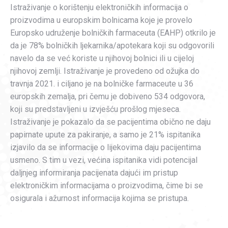
Istraživanje o korištenju elektroničkih informacija o
proizvodima u europskim bolnicama koje je provelo
Europsko udruženje bolničkih farmaceuta (EAHP) otkrilo je
da je 78% bolničkih ljekarnika/apotekara koji su odgovorili
navelo da se već koriste u njihovoj bolnici ili u cijeloj
njihovoj zemlji. Istraživanje je provedeno od ožujka do
travnja 2021. i ciljano je na bolničke farmaceute u 36
europskih zemalja, pri čemu je dobiveno 534 odgovora,
koji su predstavljeni u izvješću prošlog mjeseca.
Istraživanje je pokazalo da se pacijentima obično ne daju
papirnate upute za pakiranje, a samo je 21% ispitanika
izjavilo da se informacije o lijekovima daju pacijentima
usmeno. S tim u vezi, većina ispitanika vidi potencijal
daljnjeg informiranja pacijenata dajući im pristup
elektroničkim informacijama o proizvodima, čime bi se
osigurala i ažurnost informacija kojima se pristupa.