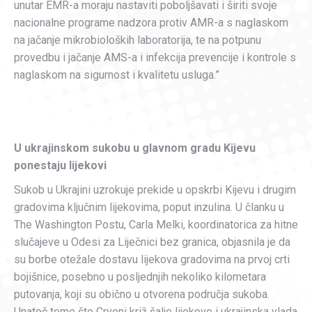
unutar EMR-a moraju nastaviti poboljšavati i širiti svoje
nacionalne programe nadzora protiv AMR-a s naglaskom
na jačanje mikrobioloških laboratorija, te na potpunu
provedbu i jačanje AMS-a i infekcija prevencije i kontrole s
naglaskom na sigurnost i kvalitetu usluga.”
U ukrajinskom sukobu u glavnom gradu Kijevu
ponestaju lijekovi
Sukob u Ukrajini uzrokuje prekide u opskrbi Kijevu i drugim
gradovima ključnim lijekovima, poput inzulina. U članku u
The Washington Postu, Carla Melki, koordinatorica za hitne
slučajeve u Odesi za Liječnici bez granica, objasnila je da
su borbe otežale dostavu lijekova gradovima na prvoj crti
bojišnice, posebno u posljednjih nekoliko kilometara
putovanja, koji su obično u otvorena područja sukoba.
Unatoč tome što Crveni križ šalje lijekove i ukrajinska vlada