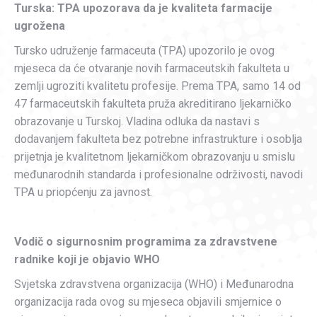
Turska: TPA upozorava da je kvaliteta farmacije
ugrožena
Tursko udruženje farmaceuta (TPA) upozorilo je ovog
mjeseca da će otvaranje novih farmaceutskih fakulteta u
zemlji ugroziti kvalitetu profesije. Prema TPA, samo 14 od
47 farmaceutskih fakulteta pruža akreditirano ljekarničko
obrazovanje u Turskoj. Vladina odluka da nastavi s
dodavanjem fakulteta bez potrebne infrastrukture i osoblja
prijetnja je kvalitetnom ljekarničkom obrazovanju u smislu
međunarodnih standarda i profesionalne održivosti, navodi
TPA u priopćenju za javnost.
Vodič o sigurnosnim programima za zdravstvene
radnike koji je objavio WHO
Svjetska zdravstvena organizacija (WHO) i Međunarodna
organizacija rada ovog su mjeseca objavili smjernice o