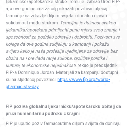
ljekarničke/apotekarske struke. Temu je izabrao Ured FIP-
a, a ove godine ima za cilj prikazati pozitivan utjecaj
farmacije na zdravlje diljem svijeta i dodatno ojačati
solidarnost među strukom.
Temeljna je dužnost svakog
ljekarnika/apotekara primijeniti punu mjeru svog znanja i
sposobnosti za podršku zdravlju i dobrobiti. Pozivam sve
kolege da ove godine sudjeluju u kampanji i pokažu
svijetu kako je naša profesija ujedinjena za zdravlje, bez
obzira na i prevladavanje sukoba, različite politike i
kulture, te ekonomske nejednakosti
, rekao je predsjednik
FIP-a Dominique Jordan. Materijali za kampanju dostupni
su na sljedećoj poveznici:
https://www.fip.org/world-
pharmacists-day
FIP poziva globalnu ljekarničku/apotekarsku obitelj da
pruži humanitarnu podršku Ukrajini
FIP je uputio poziv farmaceutima diljem svijeta da doniraju