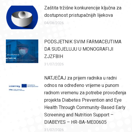
Zaštita tržišne konkurencije ključna za
dostupnost pristupačnijih lijekova
04/08/2026
PODSJETNIK SVIM FARMACEUTIMA
DA SUDJELUJU U MONOGRAFIJI
ZJZFBIH
31/07/2026
NATJEČAJ za prijem radnika u radni
odnos na određeno vrijeme u punom
radnom vremenu za potrebe provođenja
projekta Diabetes Prevention and Eye
Health Through Community-Based Early
Screening and Nutrition Support –
DIABEYES – HR-BA-ME00605
31/07/2026