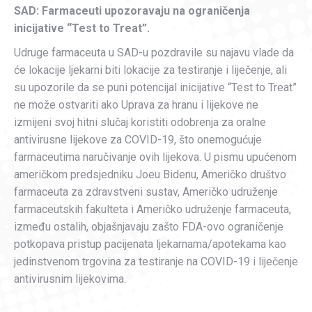
SAD: Farmaceuti upozoravaju na ograničenja
inicijative “Test to Treat”.
Udruge farmaceuta u SAD-u pozdravile su najavu vlade da
će lokacije ljekarni biti lokacije za testiranje i liječenje, ali
su upozorile da se puni potencijal inicijative “Test to Treat”
ne može ostvariti ako Uprava za hranu i lijekove ne
izmijeni svoj hitni slučaj koristiti odobrenja za oralne
antivirusne lijekove za COVID-19, što onemogućuje
farmaceutima naručivanje ovih lijekova. U pismu upućenom
američkom predsjedniku Joeu Bidenu, Američko društvo
farmaceuta za zdravstveni sustav, Američko udruženje
farmaceutskih fakulteta i Američko udruženje farmaceuta,
između ostalih, objašnjavaju zašto FDA-ovo ograničenje
potkopava pristup pacijenata ljekarnama/apotekama kao
jedinstvenom trgovina za testiranje na COVID-19 i liječenje
antivirusnim lijekovima.