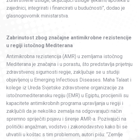
zdravstvene usluge, uključujući usluge ljekarni/apoteka u
zajednici, integrirati i financirati u budućnosti”, dodao je
glasnogovornik ministarstva.
Zabrinutost zbog značajne antimikrobne rezistencije
u regiji istočnog Mediterana
Antimikrobna rezistencija (AMR) u zemljama istočnog
Mediterana je značajna i u porastu, što predstavlja prijetnju
zdravstvenoj sigurnosti regije, zaključuje se u studiji
objavljenoj u Emerging Infectious Diseases. Maha Talaat i
kolege iz Ureda Svjetske zdravstvene organizacije za
istočnomediteransku regiju (EMR) u Egiptu, procijenili su
kapacitete antimikrobnih programa upravljanja u regiji i
zaključili da je nekoliko zemalja na odgovarajući način
spremno spriječiti pojavu i širenje AMR-a. Pozivajući na
politički angažman, vodstvo i zakonodavstvo kako bi se
uhvatili u koštac s tim problemom, autori pišu: “Zemlje