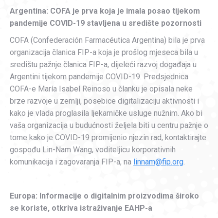
Argentina: COFA je prva koja je imala posao tijekom
pandemije COVID-19 stavljena u središte pozornosti
COFA (Confederación Farmacéutica Argentina) bila je prva
organizacija članica FIP-a koja je prošlog mjeseca bila u
središtu pažnje članica FIP-a, dijeleći razvoj događaja u
Argentini tijekom pandemije COVID-19. Predsjednica
COFA-e María Isabel Reinoso u članku je opisala neke
brze razvoje u zemlji, posebice digitalizaciju aktivnosti i
kako je vlada proglasila ljekarničke usluge nužnim. Ako bi
vaša organizacija u budućnosti željela biti u centru pažnje o
tome kako je COVID-19 promijenio njezin rad, kontaktirajte
gospođu Lin-Nam Wang, voditeljicu korporativnih
komunikacija i zagovaranja FIP-a, na
linnam@fip.org
.
Europa: Informacije o digitalnim proizvodima široko
se koriste, otkriva istraživanje EAHP-a