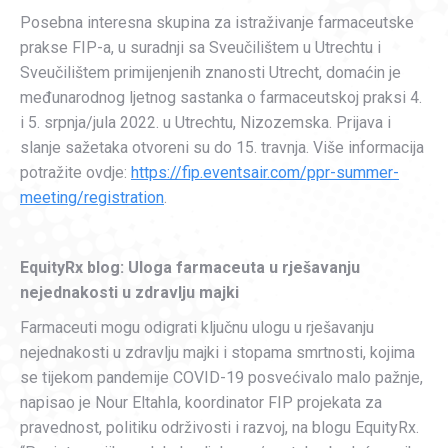
Posebna interesna skupina za istraživanje farmaceutske
prakse FIP-a, u suradnji sa Sveučilištem u Utrechtu i
Sveučilištem primijenjenih znanosti Utrecht, domaćin je
međunarodnog ljetnog sastanka o farmaceutskoj praksi 4.
i 5. srpnja/jula 2022. u Utrechtu, Nizozemska. Prijava i
slanje sažetaka otvoreni su do 15. travnja. Više informacija
potražite ovdje:
https://fip.eventsair.com/ppr-summer-
meeting/registration
.
EquityRx blog: Uloga farmaceuta u rješavanju
nejednakosti u zdravlju majki
Farmaceuti mogu odigrati ključnu ulogu u rješavanju
nejednakosti u zdravlju majki i stopama smrtnosti, kojima
se tijekom pandemije COVID-19 posvećivalo malo pažnje,
napisao je Nour Eltahla, koordinator FIP projekata za
pravednost, politiku održivosti i razvoj, na blogu EquityRx.