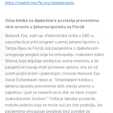
https://mailchi.mp/fip.org/digitalevents
.
Očna klinika za dijabetičare postavlja preventivnu
skrb izravno u ljekarnu/apoteku na Floridi
Network Eye, start-up oftalmološka tvrtka u SAD-u,
uspostavila je pilot program u javnoj ljekarni/apoteci u
Tampa Bayu na Floridi, koji pacijentima s dijabetesom
omogućuje pregled očiju na retinopatiju i makularni edem.
Shema, koja uključuje uređaj koji snima mrežnicu, a da
pacijenti ne moraju imati proširene zjenice, ima za cilj
učiniti probir bržim i praktičnijim. Osnivač Network Eye
David Eichenbaum rekao je: “Smještanjem klinike u
ljekarnu/apoteku preventivna skrb stavlja izravno u
zajednicu. Ljudi će nailaziti na to dok se bave svojim
svakodnevnim životom.” Tvrtka je također postavila
mobilnu jedinicu koja se može vući po tom području, što
pacijentima omogućuje preglede bez potrebe za