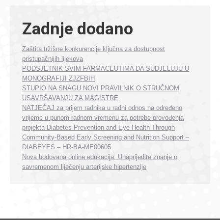
Zadnje dodano
Zaštita tržišne konkurencije ključna za dostupnost
pristupačnijih lijekova
PODSJETNIK SVIM FARMACEUTIMA DA SUDJELUJU U
MONOGRAFIJI ZJZFBIH
STUPIO NA SNAGU NOVI PRAVILNIK O STRUČNOM
USAVRŠAVANJU ZA MAGISTRE
NATJEČAJ za prijem radnika u radni odnos na određeno
vrijeme u punom radnom vremenu za potrebe provođenja
projekta Diabetes Prevention and Eye Health Through
Community-Based Early Screening and Nutrition Support –
DIABEYES – HR-BA-ME00605
Nova bodovana online edukacija: Unaprijedite znanje o
savremenom liječenju arterijske hipertenzije