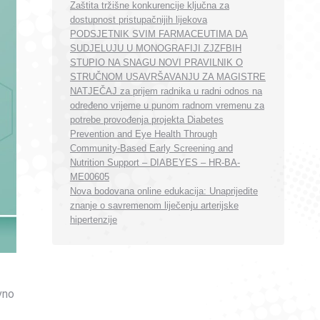
Zaštita tržišne konkurencije ključna za
dostupnost pristupačnijih lijekova
PODSJETNIK SVIM FARMACEUTIMA DA
SUDJELUJU U MONOGRAFIJI ZJZFBIH
STUPIO NA SNAGU NOVI PRAVILNIK O
STRUČNOM USAVRŠAVANJU ZA MAGISTRE
NATJEČAJ za prijem radnika u radni odnos na
određeno vrijeme u punom radnom vremenu za
potrebe provođenja projekta Diabetes
Prevention and Eye Health Through
Community-Based Early Screening and
Nutrition Support – DIABEYES – HR-BA-
ME00605
Nova bodovana online edukacija: Unaprijedite
znanje o savremenom liječenju arterijske
hipertenzije
vno