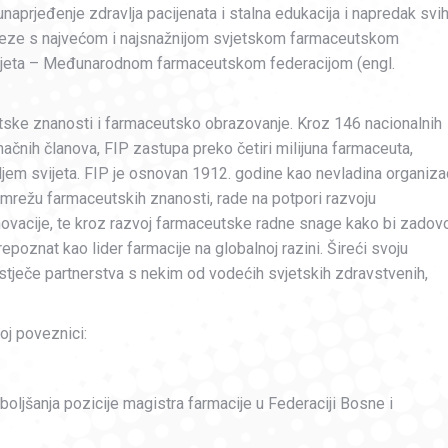
naprjeđenje zdravlja pacijenata i stalna edukacija i napredak svi
e veze s najvećom i najsnažnijom svjetskom farmaceutskom
svijeta – Međunarodnom farmaceutskom federacijom (engl.
eutske znanosti i farmaceutsko obrazovanje. Kroz 146 nacionalnih
načnih članova, FIP zastupa preko četiri milijuna farmaceuta,
jem svijeta. FIP je osnovan 1912. godine kao nevladina organizac
mrežu farmaceutskih znanosti, rade na potpori razvoju
ovacije, te kroz razvoj farmaceutske radne snage kako bi zadovol
epoznat kao lider farmacije na globalnoj razini. Šireći svoju
 stječe partnerstva s nekim od vodećih svjetskih zdravstvenih,
oj poveznici:
oljšanja pozicije magistra farmacije u Federaciji Bosne i