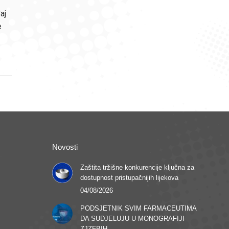
aj
e
Novosti
Zaštita tržišne konkurencije ključna za
dostupnost pristupačnijih lijekova
04/08/2026
PODSJETNIK SVIM FARMACEUTIMA
DA SUDJELUJU U MONOGRAFIJI
ZJZFBIH