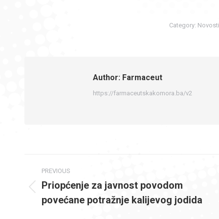
Category:
Novost
Author:
Farmaceut
https://farmaceutskakomora.ba/v2
Post
PREVIOUS
navigation
Priopćenje za javnost povodom
Previous
povećane potražnje kalijevog jodida
post: