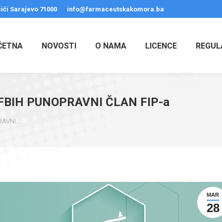
ići Sarajevo 71000
info@farmaceutskakomora.ba
ČETNA
NOVOSTI
O NAMA
LICENCE
REGUL
BIH PUNOPRAVNI ČLAN FIP-a
RAVNI…
MAR
28