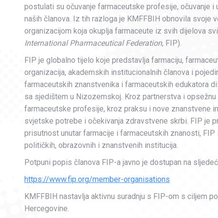
postulati su očuvanje farmaceutske profesije, očuvanje i u
naših članova. Iz tih razloga je KMFFBIH obnovila svoj
organizacijom koja okuplja farmaceute iz svih dijelova 
International Pharmaceutical Federation
, FIP).
FIP je globalno tijelo koje predstavlja farmaciju, farmac
organizacija, akademskih institucionalnih članova i pojedi
farmaceutskih znanstvenika i farmaceutskih edukatora dil
sa sjedištem u Nizozemskoj. Kroz partnerstva i opsežnu 
farmaceutske profesije, kroz praksu i nove znanstvene in
svjetske potrebe i očekivanja zdravstvene skrbi. FIP je pr
prisutnost unutar farmacije i farmaceutskih znanosti, FIP
političkih, obrazovnih i znanstvenih institucija.
Potpuni popis članova FIP-a javno je dostupan na sljedeć
https://www.fip.org/member-organisations
KMFFBIH nastavlja aktivnu suradnju s FIP-om s ciljem pob
Hercegovine.