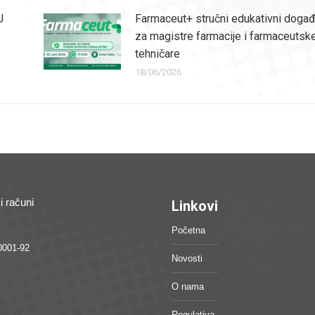
J
Farmaceut+ stručni edukativni događ
za magistre farmacije i farmaceutsk
tehničare
18/06/2026
i računi
Linkovi
Početna
0001-92
Novosti
O nama
Regulativa