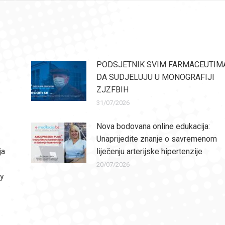
PODSJETNIK SVIM FARMACEUTIM
DA SUDJELUJU U MONOGRAFIJI
ZJZFBIH
31/07/2026
Nova bodovana online edukacija:
Unaprijedite znanje o savremenom
ja
liječenju arterijske hipertenzije
20/07/2026
ly