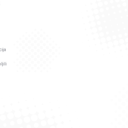
h
ija
jili