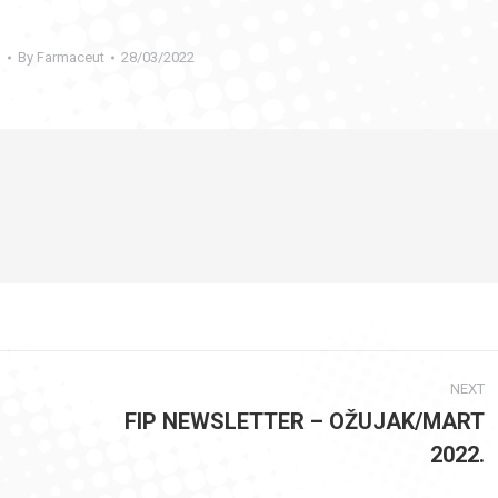
i
By
Farmaceut
28/03/2022
NEXT
FIP NEWSLETTER – OŽUJAK/MART
Next
2022.
post: