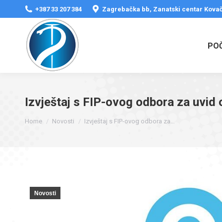
+387 33 207 384
Zagrebačka bb, Zanatski centar Kovač
PO
Izvještaj s FIP-ovog odbora za uvid
You are here:
Home
Novosti
Izvještaj s FIP-ovog odbora za…
Novosti