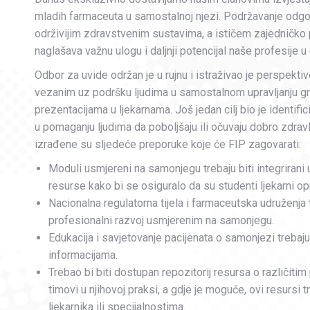
mladih farmaceuta u samostalnoj njezi. Podržavanje odgo
održivijim zdravstvenim sustavima, a ističem zajedničko
naglašava važnu ulogu i daljnji potencijal naše profesije u 
Odbor za uvide održan je u rujnu i istraživao je perspekt
vezanim uz podršku ljudima u samostalnom upravljanju gr
prezentacijama u ljekarnama. Još jedan cilj bio je identifici
u pomaganju ljudima da poboljšaju ili očuvaju dobro zdra
izrađene su sljedeće preporuke koje će FIP zagovarati:
Moduli usmjereni na samonjegu trebaju biti integrirani
resurse kako bi se osiguralo da su studenti ljekarni op
Nacionalna regulatorna tijela i farmaceutska udruženja t
profesionalni razvoj usmjerenim na samonjegu.
Edukacija i savjetovanje pacijenata o samonjezi trebaj
informacijama.
Trebao bi biti dostupan repozitorij resursa o različitim
timovi u njihovoj praksi, a gdje je moguće, ovi resursi t
ljekarnika ili specijalnostima.