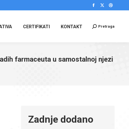
Facebook
X
Dribbble
page
page
page
opens
opens
opens
ATIVA
CERTIFIKATI
KONTAKT
Pretraga
Search:
in
in
in
new
new
new
window
window
window
adih farmaceuta u samostalnoj njezi
Zadnje dodano