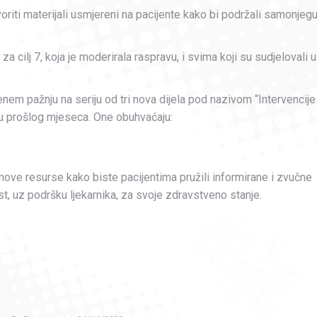
voriti materijali usmjereni na pacijente kako bi podržali samonjeg
za cilj 7, koja je moderirala raspravu, i svima koji su sudjelovali u
nem pažnju na seriju od tri nova dijela pod nazivom “Intervencije
u prošlog mjeseca. One obuhvaćaju:
 nove resurse kako biste pacijentima pružili informirane i zvučne
t, uz podršku ljekarnika, za svoje zdravstveno stanje.