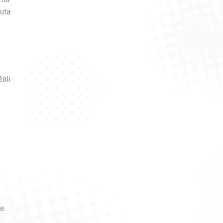
uta
žali
se