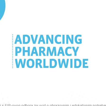
j s FIP-ovog odbora za uvid o obrazovnim i edukativnim potreb