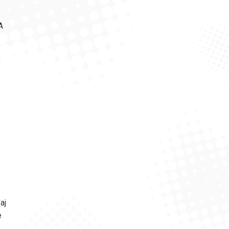
A
aj
e