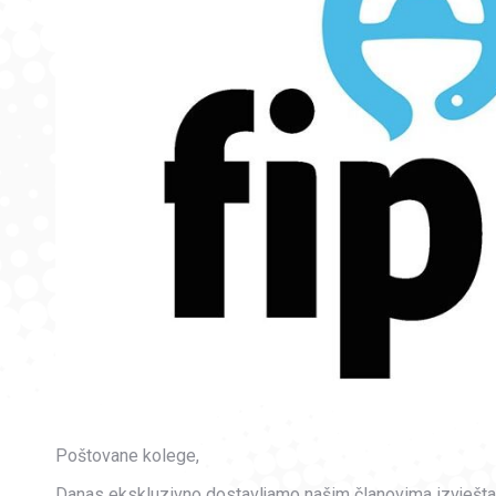
Poštovane kolege,
Danas ekskluzivno dostavljamo našim članovima izvješta