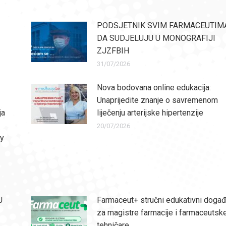
PODSJETNIK SVIM FARMACEUTIM
DA SUDJELUJU U MONOGRAFIJI
ZJZFBIH
31/07/2026
Nova bodovana online edukacija:
Unaprijedite znanje o savremenom
ja
liječenju arterijske hipertenzije
20/07/2026
ly
J
Farmaceut+ stručni edukativni događ
za magistre farmacije i farmaceutsk
tehničare