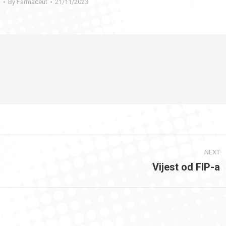
i
By
Farmaceut
21/11/2023
NEXT
Vijest od FIP-a
Next
post: