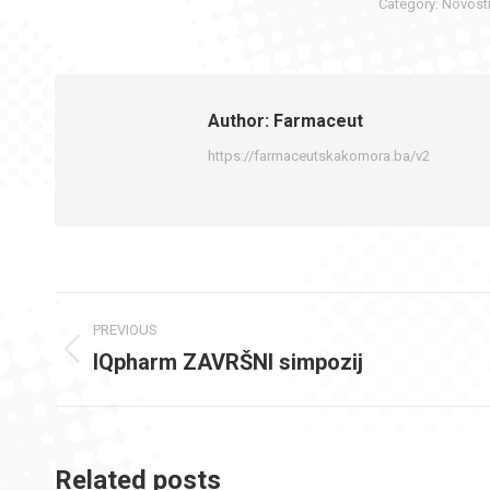
Category:
Novost
Author:
Farmaceut
https://farmaceutskakomora.ba/v2
Post
PREVIOUS
navigation
IQpharm ZAVRŠNI simpozij
Previous
post:
Related posts