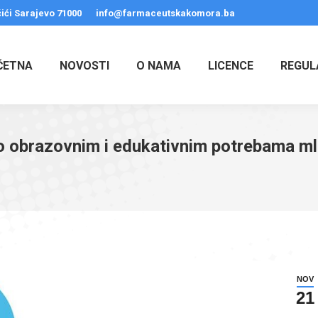
ići Sarajevo 71000
info@farmaceutskakomora.ba
ČETNA
NOVOSTI
O NAMA
LICENCE
REGUL
 o obrazovnim i edukativnim potrebama ml
NOV
21