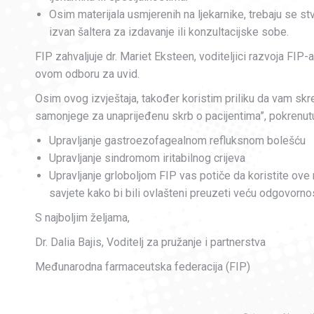
Osim materijala usmjerenih na ljekarnike, trebaju se st
izvan šaltera za izdavanje ili konzultacijske sobe.
FIP zahvaljuje dr. Mariet Eksteen, voditeljici razvoja FIP-a 
ovom odboru za uvid.
Osim ovog izvještaja, također koristim priliku da vam skre
samonjege za unaprijeđenu skrb o pacijentima”, pokrenut
Upravljanje gastroezofagealnom refluksnom bolešću
Upravljanje sindromom iritabilnog crijeva
Upravljanje grloboljom FIP vas potiče da koristite ove
savjete kako bi bili ovlašteni preuzeti veću odgovornos
S najboljim željama,
Dr. Dalia Bajis, Voditelj za pružanje i partnerstva
Međunarodna farmaceutska federacija (FIP)