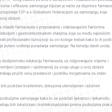
vorne i efikasne samonjege ključan je način za doprinos farmace
 priopćenje FIP-a s Globalnom federacijom za samonjegu, koje
ovoj oblasti.
ive mladih farmaceuta o preprekama i olakšavajućim faktorima
loboljom i gastrointestinalnim stanjima, koja su među najčešćim
rati profesionalni razvoj koji su ovi kolege trebali kako bi ih podr
vlje putem vođenja ponašanja samonjege. Na temelju danih uvida,
 u dodiplomsku edukaciju farmaceuta, uz odgovarajuće vrijeme i
remljeni (znanjem i vještinama) za svoje uloge u ovoj oblasti.
rebaju pružiti veću predanost i podršku inicijativama za stalni
u biti podržani kvalitetnim, dokazima utemeljenim i ažurnim
 područjima samonjege kako bi se podržali ljekarnici i ljekarnički
rebaju biti lokalizirani i kontekstualizirani prema područjima prak