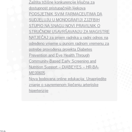
Zaštita tržišne konkurencije ključna za
dostupnost pristupačnijih lijekova
PODSJETNIK SVIM FARMACEUTIMA DA
SUDJELUJU U MONOGRAFIJI ZJZFBIH
STUPIO NA SNAGU NOVI PRAVILNIK O
STRUČNOM USAVRŠAVANJU ZA MAGISTRE
NATJEČAJ za prijem radnika u radni odnos na
određeno vrijeme u punom radnom vremenu za
potrebe provođenja projekta Diabetes
Prevention and Eye Health Through
Community-Based Early Screening and
Nutrition Support – DIABEYES – HR-BA-
ME00605
Nova bodovana online edukacija: Unaprijedite
znanje o savremenom liječenju arterijske
hipertenzije
ama