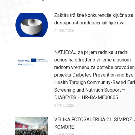
Zaštita tržišne konkurencije ključna za
dostupnost pristupačnijih lijekova
04/08/2026
NATJEČAJ za prijem radnika u radni
odnos na određeno vrijeme u punom
radnom vremenu za potrebe provođen
projekta Diabetes Prevention and Eye
Health Through Community-Based Ear
Screening and Nutrition Support –
DIABEYES – HR-BA-ME00605
31/07/2026
VELIKA FOTOGALERIJA 21. SIMPOZI
KOMORE
21/06/2026