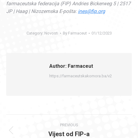
farmaceutska federacija (FIP) Andries Bickerweg 5 | 2517
JP | Haag | Nizozemska E-pošta:
ines@fip.org
Category:
Novosti
By
Farmaceut
01/12/2023
Author:
Farmaceut
https://farmaceutskakomora.ba/v2
Post
PREVIOUS
navigation
Vijest od FIP-a
Previous