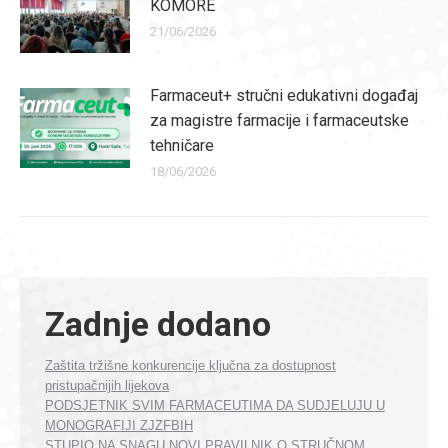
KOMORE
21/06/2026
Farmaceut+ stručni edukativni događaj
za magistre farmacije i farmaceutske
tehničare
18/06/2026
Zadnje dodano
Zaštita tržišne konkurencije ključna za dostupnost
pristupačnijih lijekova
PODSJETNIK SVIM FARMACEUTIMA DA SUDJELUJU U
MONOGRAFIJI ZJZFBIH
STUPIO NA SNAGU NOVI PRAVILNIK O STRUČNOM