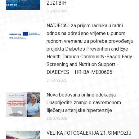
ZJZFBIH
31/07/2026
NATJEČAJ za prijem radnika u radni
odnos na određeno vrijeme u punom
radnom vremenu za potrebe provođenja
projekta Diabetes Prevention and Eye
Health Through Community-Based Early
Screening and Nutrition Support –
DIABEYES – HR-BA-ME00605
31/07/2026
Nova bodovana online edukacija:
Unaprijedite znanje o savremenom
liječenju arterijske hipertenzije
20/07/2026
VELIKA FOTOGALERIJA 21. SIMPOZIJ