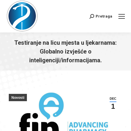
Pretraga
Search:
Testiranje na licu mjesta u ljekarnama:
Globalno izvješće o
inteligenciji/informacijama.
You are here:
Novosti
DEC
1