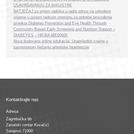
USAVRŠAVANJU ZA MAGISTRE
NATJEČAJ za prijem radnika u radni odnos na određeno
vrijeme u punom radnom vremenu za potrebe provođenja
projekta Diabetes Prevention and Eye Health Through
Community-Based Early Screening and Nutrition Support –
DIABEYES – HR-BA-ME00605
Nova bodovana online edukacija: Unaprijedite znanje o
savremenom liječenju arterijske hipertenzije
Kontaktirajte nas
Adresa:
Zagrebačka bb
Zanatski centar Kovačići
Sarajevo 71000