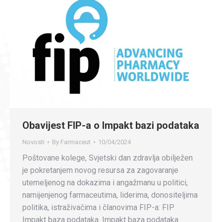
Obavijest FIP-a o Impakt bazi podataka
Novosti
By
Farmaceut
10/04/2024
Poštovane kolege, Svjetski dan zdravlja obilježen
je pokretanjem novog resursa za zagovaranje
utemeljenog na dokazima i angažmanu u politici,
namijenjenog farmaceutima, liderima, donositeljima
politika, istraživačima i članovima FIP-a: FIP
Impakt baza podataka. Impakt baza podataka